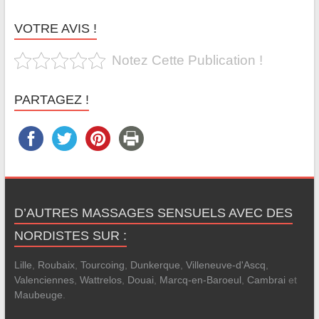
VOTRE AVIS !
Notez Cette Publication !
PARTAGEZ !
D’AUTRES MASSAGES SENSUELS AVEC DES
NORDISTES SUR :
Lille
,
Roubaix
,
Tourcoing
,
Dunkerque
,
Villeneuve-d'Ascq
,
Valenciennes
,
Wattrelos
,
Douai
,
Marcq-en-Baroeul
,
Cambrai
et
Maubeuge
.