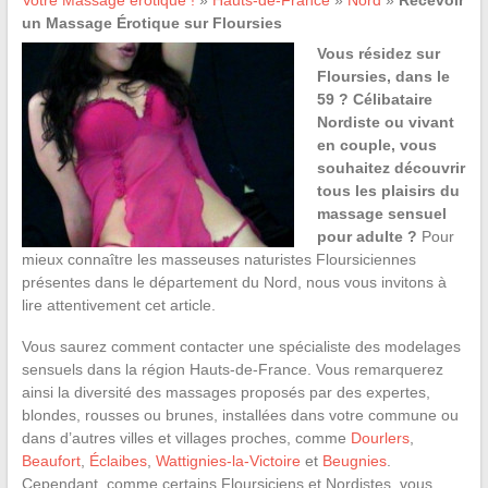
Votre Massage érotique !
»
Hauts-de-France
»
Nord
»
Recevoir
un Massage Érotique sur Floursies
Vous résidez sur
Floursies, dans le
59 ? Célibataire
Nordiste ou vivant
en couple, vous
souhaitez découvrir
tous les plaisirs du
massage sensuel
pour adulte ?
Pour
mieux connaître les masseuses naturistes Floursiciennes
présentes dans le département du Nord, nous vous invitons à
lire attentivement cet article.
Vous saurez comment contacter une spécialiste des modelages
sensuels dans la région Hauts-de-France. Vous remarquerez
ainsi la diversité des massages proposés par des expertes,
blondes, rousses ou brunes, installées dans votre commune ou
dans d’autres villes et villages proches, comme
Dourlers
,
Beaufort
,
Éclaibes
,
Wattignies-la-Victoire
et
Beugnies
.
Cependant, comme certains Floursiciens et Nordistes, vous