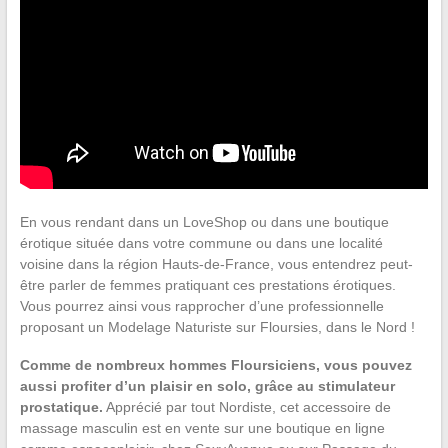
En vous rendant dans un LoveShop ou dans une boutique
érotique située dans votre commune ou dans une localité
voisine dans la région Hauts-de-France, vous entendrez peut-
être parler de femmes pratiquant ces prestations érotiques.
Vous pourrez ainsi vous rapprocher d’une professionnelle
proposant un Modelage Naturiste sur Floursies, dans le Nord !
Comme de nombreux hommes Floursiciens, vous pouvez
aussi profiter d’un plaisir en solo, grâce au stimulateur
prostatique.
Apprécié par tout Nordiste, cet accessoire de
massage masculin est en vente sur une boutique en ligne