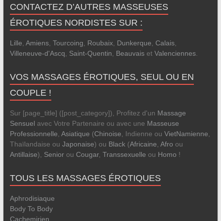
CONTACTEZ D’AUTRES MASSEUSES
ÉROTIQUES NORDISTES SUR :
Lille
,
Amiens
,
Tourcoing
,
Roubaix
,
Dunkerque
,
Calais
,
Villeneuve-d'Ascq
,
Saint-Quentin
,
Beauvais
et
Valenciennes
.
VOS MASSAGES ÉROTIQUES, SEUL OU EN
COUPLE !
Sur [page_title] ([post_category]), Profitez d'un
Massage
Sensuel
avec Votre Partenaire ou avec une
Masseuse
Professionnelle
,
Asiatique
(
Chinoise
, Indienne ou
VietNamienne
,
Thaïlandaise ou
Japonaise
) ou
Black
(
Africaine
,
Afro
ou
Antillaise
),
Senior
ou
Cougar
,
Transsexuelle
ou
Homo
!
TOUS LES MASSAGES ÉROTIQUES
Aphrodisiaque
Body To Body
Cachemirien