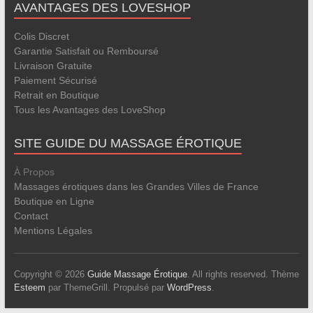
AVANTAGES DES LOVESHOP
Colis Discret
Garantie Satisfait ou Remboursé
Livraison Gratuite
Paiement Sécurisé
Retrait en Boutique
Tous les Avantages des LoveShop
SITE GUIDE DU MASSAGE ÉROTIQUE
À Propos
Massages érotiques dans les Grandes Villes de France
Boutique en Ligne
Contact
Mentions Légales
Copyright © 2026
Guide Massage Érotique
. All rights reserved. Thème
Esteem
par ThemeGrill. Propulsé par
WordPress
.