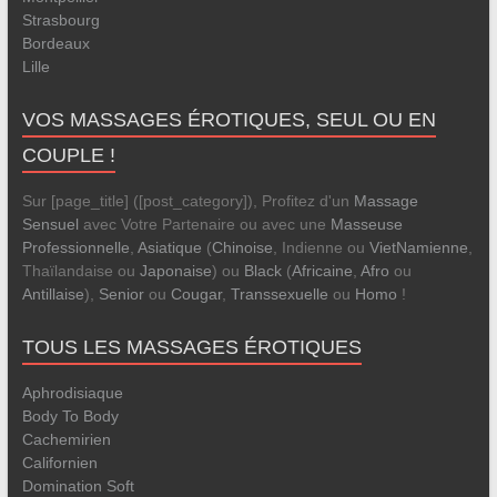
Strasbourg
Bordeaux
Lille
VOS MASSAGES ÉROTIQUES, SEUL OU EN
COUPLE !
Sur [page_title] ([post_category]), Profitez d'un
Massage
Sensuel
avec Votre Partenaire ou avec une
Masseuse
Professionnelle
,
Asiatique
(
Chinoise
, Indienne ou
VietNamienne
,
Thaïlandaise ou
Japonaise
) ou
Black
(
Africaine
,
Afro
ou
Antillaise
),
Senior
ou
Cougar
,
Transsexuelle
ou
Homo
!
TOUS LES MASSAGES ÉROTIQUES
Aphrodisiaque
Body To Body
Cachemirien
Californien
Domination Soft