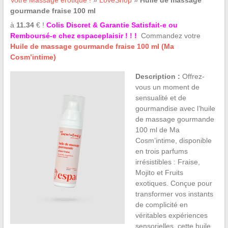
Votre Massage érotique !
»
LoveShop
»
Huile de massage
gourmande fraise 100 ml
à
11.34
€ !
Colis Discret & Garantie Satisfait-e ou
Remboursé-e chez espaceplaisir ! ! !
Commandez votre
Huile de massage gourmande fraise 100 ml (Ma
Cosm’intime)
Description :
Offrez-
vous un moment de
sensualité et de
gourmandise avec l’huile
de massage gourmande
100 ml de Ma
Cosm’intime, disponible
en trois parfums
irrésistibles : Fraise,
Mojito et Fruits
exotiques. Conçue pour
transformer vos instants
de complicité en
véritables expériences
sensorielles, cette huile