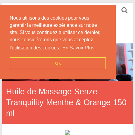
Skip
Guide Massage
to
Nous utilisons des cookies pour vous
Érotique
content
garantir la meilleure expérience sur notre
Conseils pour vos Massages érotiques, En Solo ou
site. Si vous continuez à utiliser ce dernier,
en Couple
nous considérerons que vous acceptez
l'utilisation des cookies.
En Savoir Plus ...
Ok
Huile de Massage Senze
Tranquility Menthe & Orange 150
ml