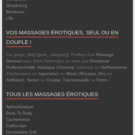
Strasbourg
Bordeaux
Lille
VOS MASSAGES ÉROTIQUES, SEUL OU EN
COUPLE !
Sur [page_title] ([post_category]), Profitez d'un
Massage
Sensuel
avec Votre Partenaire ou avec une
Masseuse
Professionnelle
,
Asiatique
(
Chinoise
, Indienne ou
VietNamienne
,
Thaïlandaise ou
Japonaise
) ou
Black
(
Africaine
,
Afro
ou
Antillaise
),
Senior
ou
Cougar
,
Transsexuelle
ou
Homo
!
TOUS LES MASSAGES ÉROTIQUES
Aphrodisiaque
Body To Body
Cachemirien
Californien
Domination Soft