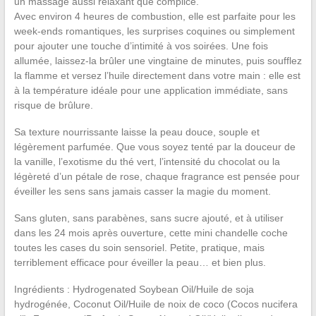
un massage aussi relaxant que complice.
Avec environ 4 heures de combustion, elle est parfaite pour les
week-ends romantiques, les surprises coquines ou simplement
pour ajouter une touche d’intimité à vos soirées. Une fois
allumée, laissez-la brûler une vingtaine de minutes, puis soufflez
la flamme et versez l’huile directement dans votre main : elle est
à la température idéale pour une application immédiate, sans
risque de brûlure.
Sa texture nourrissante laisse la peau douce, souple et
légèrement parfumée. Que vous soyez tenté par la douceur de
la vanille, l’exotisme du thé vert, l’intensité du chocolat ou la
légèreté d’un pétale de rose, chaque fragrance est pensée pour
éveiller les sens sans jamais casser la magie du moment.
Sans gluten, sans parabènes, sans sucre ajouté, et à utiliser
dans les 24 mois après ouverture, cette mini chandelle coche
toutes les cases du soin sensoriel. Petite, pratique, mais
terriblement efficace pour éveiller la peau… et bien plus.
Ingrédients : Hydrogenated Soybean Oil/Huile de soja
hydrogénée, Coconut Oil/Huile de noix de coco (Cocos nucifera