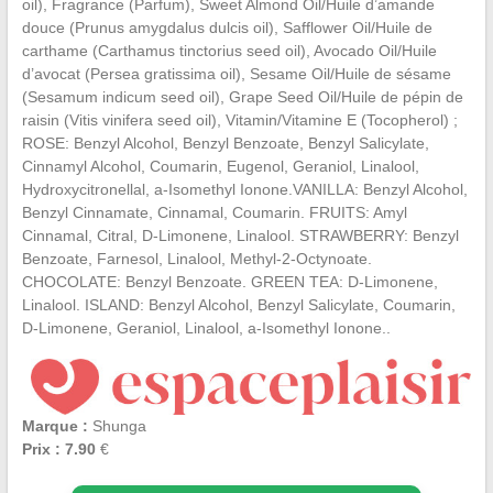
oil), Fragrance (Parfum), Sweet Almond Oil/Huile d’amande
douce (Prunus amygdalus dulcis oil), Safflower Oil/Huile de
carthame (Carthamus tinctorius seed oil), Avocado Oil/Huile
d’avocat (Persea gratissima oil), Sesame Oil/Huile de sésame
(Sesamum indicum seed oil), Grape Seed Oil/Huile de pépin de
raisin (Vitis vinifera seed oil), Vitamin/Vitamine E (Tocopherol) ;
ROSE: Benzyl Alcohol, Benzyl Benzoate, Benzyl Salicylate,
Cinnamyl Alcohol, Coumarin, Eugenol, Geraniol, Linalool,
Hydroxycitronellal, a-Isomethyl Ionone.VANILLA: Benzyl Alcohol,
Benzyl Cinnamate, Cinnamal, Coumarin. FRUITS: Amyl
Cinnamal, Citral, D-Limonene, Linalool. STRAWBERRY: Benzyl
Benzoate, Farnesol, Linalool, Methyl-2-Octynoate.
CHOCOLATE: Benzyl Benzoate. GREEN TEA: D-Limonene,
Linalool. ISLAND: Benzyl Alcohol, Benzyl Salicylate, Coumarin,
D-Limonene, Geraniol, Linalool, a-Isomethyl Ionone..
Marque :
Shunga
Prix : 7.90
€