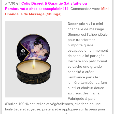
à
7.90
€ !
Colis Discret & Garantie Satisfait-e ou
Remboursé-e chez espaceplaisir ! ! !
Commandez votre
Mini
Chandelle de Massage (Shunga)
Description :
La mini
chandelle de massage
Shunga est l’alliée idéale
pour transformer
n’importe quelle
escapade en un moment
de sensualité partagée.
Derrière son petit format
se cache une grande
capacité à créer
l’ambiance parfaite :
lumière tamisée, parfum
subtil et chaleur douce
au creux des mains.
Fabriquée à partir
d’huiles 100 % naturelles et végétaliennes, elle fond en une
huile tiède et soyeuse, prête à être appliquée sur la peau pour