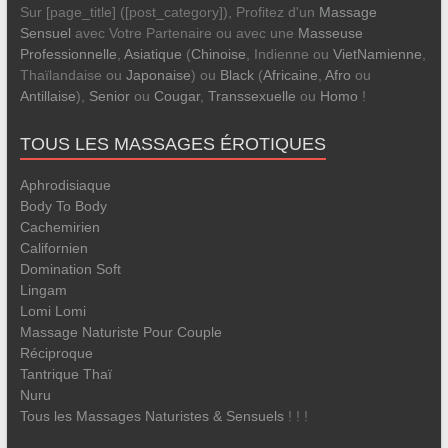
Sur [page_title] ([post_category]), Profitez d'un
Massage
Sensuel
avec Votre Partenaire ou avec une
Masseuse
Professionnelle
,
Asiatique
(
Chinoise
, Indienne ou
VietNamienne
,
Thaïlandaise ou
Japonaise
) ou
Black
(
Africaine
,
Afro
ou
Antillaise
),
Senior
ou
Cougar
,
Transsexuelle
ou
Homo
!
TOUS LES MASSAGES ÉROTIQUES
Aphrodisiaque
Body To Body
Cachemirien
Californien
Domination Soft
Lingam
Lomi Lomi
Massage Naturiste Pour Couple
Réciproque
Tantrique
Thaï
Nuru
Tous les Massages Naturistes & Sensuels
! ! !